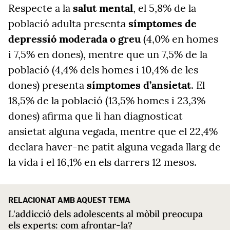
Respecte a la
salut mental
, el 5,8% de la
població adulta presenta
símptomes de
depressió moderada o greu
(4,0% en homes
i 7,5% en dones), mentre que un 7,5% de la
població (4,4% dels homes i 10,4% de les
dones) presenta
símptomes d’ansietat
. El
18,5% de la població (13,5% homes i 23,3%
dones) afirma que li han diagnosticat
ansietat alguna vegada, mentre que el 22,4%
declara haver-ne patit alguna vegada llarg de
la vida i el 16,1% en els darrers 12 mesos.
RELACIONAT AMB AQUEST TEMA
L'addicció dels adolescents al mòbil preocupa
els experts: com afrontar-la?