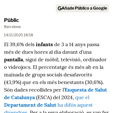
Añade Público a Google
Públic
Barcelona
14/11/2025 18:58
El 39,6% dels
infants
de 3 a 14 anys passa
més de dues hores al dia davant d’una
pantalla
, sigui de mòbil, televisió, ordinador
o videojocs. El percentatge és més alt en la
mainada de grups socials desafavorits
(43,9%) que en els més benestants (30,6%).
Són dades recollides per l’
Enquesta de Salut
de Catalunya
(ESCA) del 2024,
que el
Departament de Salut
ha difós aquest
divendres
. Per a la seva elaboració, es van fer