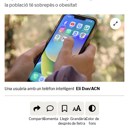
la població té sobrepès o obesitat
Una usuària amb un telèfon intel·ligent
Eli Don/ACN
Comparte
Comenta
Llegir
Grandària
Color de
després
de lletra
fons