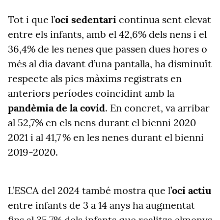
Tot i que l’
oci sedentari
continua sent elevat
entre els infants, amb el 42,6% dels nens i el
36,4% de les nenes que passen dues hores o
més al dia davant d’una pantalla, ha disminuït
respecte als pics màxims registrats en
anteriors períodes coincidint amb la
pandèmia de la covid
. En concret, va arribar
al 52,7% en els nens durant el bienni 2020-
2021 i al 41,7 % en les nenes durant el bienni
2019-2020.
L’ESCA del 2024 també mostra que l’
oci actiu
entre infants de 3 a 14 anys ha augmentat
fins al 35,7% dels infants que realitza almenys