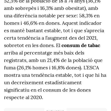
52,5% de la població de 18 a 74 anys (
36,1%
amb sobrepès i 16,3% amb obesitat)
, amb
una diferència notable per sexe: 58,3% en
homes i 46,6% en dones. Aquest indicador
es manté bastant estable, tot i que s’aprecia
certa tendència a l’augment des del 2021,
sobretot en les dones. El
consum de tabac
arriba al percentatge més baix dels
registrats, amb un 21,4% de la població que
fuma (26,1% homes i 16,8% dones). L’ESCA
mostra una tendència estable, tot i que hi ha
un decreixement estadísticament
significatiu en el consum de les dones
respecte al 2020.