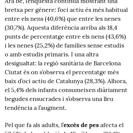
Ara bé, l’enquesta continua mostrant una
bretxa per gènere: l’oci actiu és més habitual
entre els nens (40,6%) que entre les nenes
(30,7%). Aquesta diferència arriba als 18,4
punts de percentatge entre els nens (43,6%)
i les nenes (25,2%) de famílies sense estudis
o amb estudis primaris. I una altra
desigualtat: la regió sanitària de Barcelona
Ciutat és on s’observa el percentatge més
baix d’oci actiu de Catalunya (28,3%). Alhora,
el 5,4% dels infants consumeixen diàriament
begudes ensucrades i s’observa una lleu
tendència a l’augment.
Pel que fa als adults, l’
excés de pes
afecta el