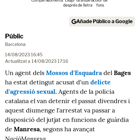
Comparte
Comenta
Llegir
Grandària
Color de
després
de lletra
fons
Añade Público a Google
Públic
Barcelona
14/08/2023 16:45
Actualitzat a
14/08/2023 17:16
Un agent dels
Mossos d'Esquadra
del
Bages
ha estat detingut acusat d'un
delicte
d'agressió sexual
. Agents de la policia
catalana el van detenir el passat divendres i
aquest diumenge l'arrestat va passar a
disposició del jutjat en funcions de guàrdia
de
Manresa
, segons ha avançat
NacióManresa
.