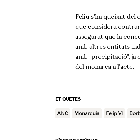
Feliu s'ha queixat del 
que considera contrari
assegurat que la conc
amb altres entitats in
amb "precipitació", ja
del monarca a l'acte.
ETIQUETES
ANC
Monarquía
Felip VI
Bor