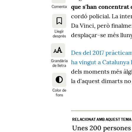
que s'han concentrat
Comenta
cordó policial. La inte
Da Vinci, però finalme
Llegir
desplaçar-se més lluny
després
Des del 2017 pràctica
ha vingut a Catalunya
Grandària
de lletra
dels moments més àlgi
la d'aquest dimarts n
Color de
fons
RELACIONAT AMB AQUEST TEMA
Unes 200 persones 