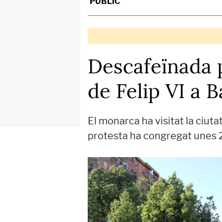
PÚBLIC
Descafeïnada p
de Felip VI a 
El monarca ha visitat la ciuta
protesta ha congregat unes