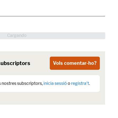
subscriptors
Vols comentar-ho?
s nostres subscriptors,
inicia sessió
o
registra't
.