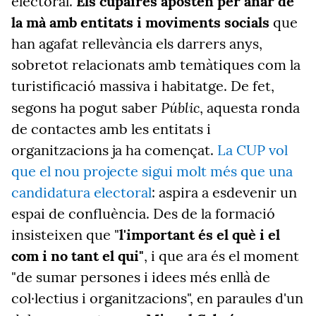
electoral.
Els cupaires aposten per anar de
la mà amb entitats i moviments socials
que
han agafat rellevància els darrers anys,
sobretot relacionats amb temàtiques com la
turistificació massiva i habitatge. De fet,
Públic
segons ha pogut saber
, aquesta ronda
de contactes amb les entitats i
organitzacions ja ha començat.
La CUP vol
que el nou projecte sigui molt més que una
candidatura electoral
: aspira a esdevenir un
espai de confluència. Des de la formació
insisteixen que "
l'important és el què i el
com i no tant el qui"
, i que ara és el moment
"de sumar persones i idees més enllà de
col·lectius i organitzacions", en paraules d'un