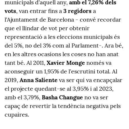
municipals d'aquell any,
amb el 7,26% dels
vots
, van entrar fins a
3 regidors
a
l'Ajuntament de Barcelona - convé recordar
que el llindar de vot per obtenir
representació a les eleccions municipals és
del 5%, no del 3% com al Parlament-. Ara bé,
en les altres ocasions les coses no han anat
tant bé. Al 2011,
Xavier Monge
només va
aconseguir un 1,95% de l'escrutini total. Al
2019,
Anna Saliente
va ser qui va encapçalar
el projecte quedant-se al 3,95% i al 2023,
amb el 3,79%,
Basha Changue
no va ser
capaç de revertir la tendència negativa pels
cupaires.