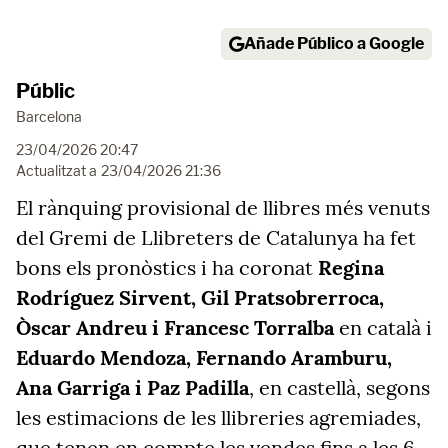
Añade Público a Google
Públic
Barcelona
23/04/2026 20:47
Actualitzat a
23/04/2026 21:36
El rànquing provisional de llibres més venuts
del Gremi de Llibreters de Catalunya ha fet
bons els pronòstics i ha coronat
Regina
Rodríguez Sirvent, Gil Pratsobrerroca,
Òscar Andreu i Francesc Torralba
en català i
Eduardo Mendoza, Fernando Aramburu,
Ana Garriga i Paz Padilla
, en castellà, segons
les estimacions de les llibreries agremiades,
que tenen en compte les vendes fins a les 6