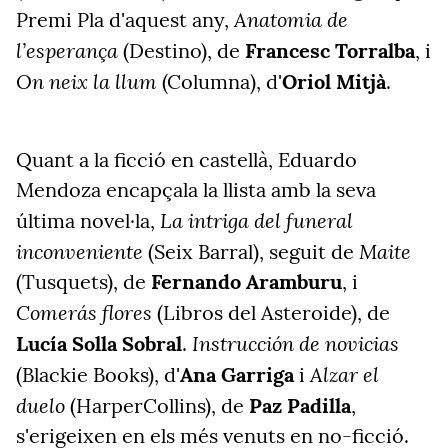
Anatomia de
Premi Pla d'aquest any,
l’esperança
(Destino), de
Francesc Torralba
, i
On neix la llum
(Columna), d'
Oriol Mitjà
.
Quant a la ficció en castellà, Eduardo
Mendoza encapçala la llista amb la seva
La intriga del funeral
última novel·la,
inconveniente
Maite
(Seix Barral), seguit de
(Tusquets), de
Fernando Aramburu
, i
Comerás flores
(Libros del Asteroide), de
Instrucción de novicias
Lucía Solla Sobral
.
Alzar el
(Blackie Books), d'
Ana Garriga
i
duelo
(HarperCollins), de
Paz Padilla
,
s'erigeixen en els més venuts en no-ficció.