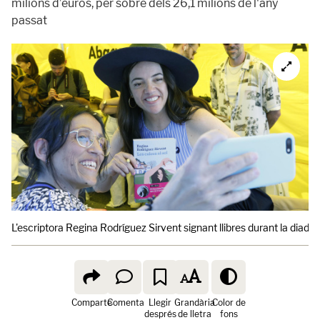
milions d’euros, per sobre dels 26,1 milions de l'any
passat
L'escriptora Regina Rodríguez Sirvent signant llibres durant la diada 
Comparte
Comenta
Llegir
Grandària
Color de
després
de lletra
fons