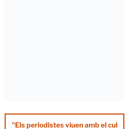
"Els periodistes viuen amb el cul