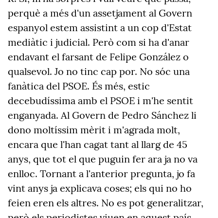
perquè a més d'un assetjament al Govern
espanyol estem assistint a un cop d'Estat
mediàtic i judicial. Però com si ha d'anar
endavant el farsant de Felipe González o
qualsevol. Jo no tinc cap por. No sóc una
fanàtica del PSOE. És més, estic
decebudíssima amb el PSOE i m'he sentit
enganyada. Al Govern de Pedro Sánchez li
dono moltíssim mèrit i m'agrada molt,
encara que l'han cagat tant al llarg de 45
anys, que tot el que puguin fer ara ja no va
enlloc. Tornant a l'anterior pregunta, jo fa
vint anys ja explicava coses; els qui no ho
feien eren els altres. No es pot generalitzar,
però els periodistes viuen en aquest país