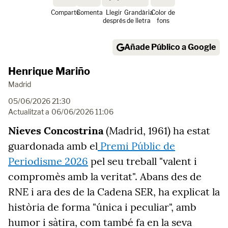
Comparte
Comenta
Llegir
Grandària
Color de
després
de lletra
fons
Añade Público a Google
Henrique Mariño
Madrid
05/06/2026 21:30
Actualitzat a
06/06/2026 11:06
Nieves Concostrina
(Madrid, 1961) ha estat
guardonada amb el
Premi Públic de
Periodisme 2026
pel seu treball
"valent i
compromès amb la veritat".
Abans des de
RNE i ara des de la Cadena SER, ha explicat la
història de forma "única i peculiar", amb
humor i sàtira, com també fa en la seva