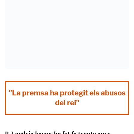
"La premsa ha protegit els abusos
del rei"
P. I podria haver-ho fet fa trenta anys,