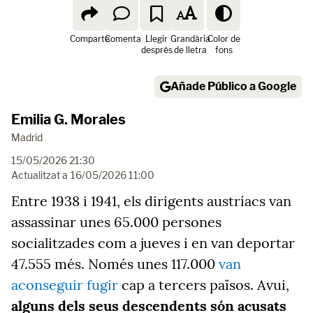
Comparte
Comenta
Llegir
Grandària
Color de
després
de lletra
fons
Añade Público a Google
Emilia G. Morales
Madrid
15/05/2026 21:30
Actualitzat a
16/05/2026 11:00
Entre 1938 i 1941, els dirigents austríacs van
assassinar unes 65.000 persones
socialitzades com a jueves i en van deportar
47.555 més. Només unes 117.000
van
aconseguir fugir
cap a tercers països. Avui,
alguns dels seus descendents són acusats