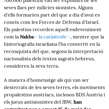
700.000 palestins van ser expulsats de les
seves llars per milícies sionistes. Alguns
d'ells formarien part del que a dia d'avui es
coneix com les Forces de Defensa d'Israel.
Els palestins recorden aquell esdeveniment
com la
Nakba
-
la catàstrofe
-, mentre que la
historiografia israeliana l'ha convertit en la
reconquista del que, segons la interpretació
nacionalista dels textos sagrats hebreus,
consideren la seva terra.
A manera d'homenatge als qui van ser
desterrats de les seves terres, els moviments
propalestins austríacs, inclosos BDS Àustria i
els jueus antisionistes del JBW,
han