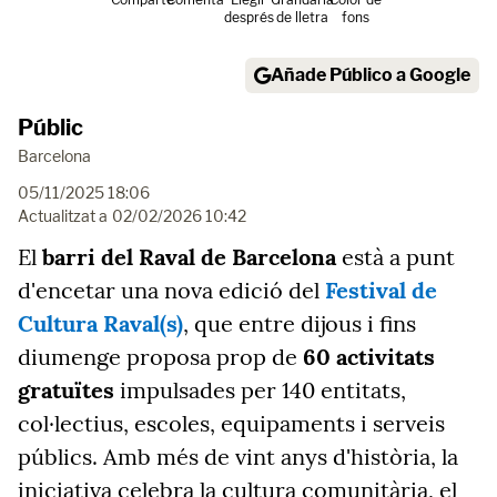
després
de lletra
fons
Añade Público a Google
Públic
Barcelona
05/11/2025 18:06
Actualitzat a
02/02/2026 10:42
El
barri del Raval de Barcelona
està a punt
d'encetar una nova edició del
Festival de
Cultura Raval(s)
, que entre dijous i fins
diumenge proposa prop de
60 activitats
gratuïtes
impulsades per 140 entitats,
col·lectius, escoles, equipaments i serveis
públics. Amb més de vint anys d'història, la
iniciativa celebra la cultura comunitària, el