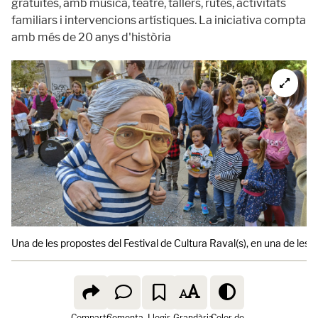
gratuïtes, amb música, teatre, tallers, rutes, activitats
familiars i intervencions artístiques. La iniciativa compta
amb més de 20 anys d'història
Una de les propostes del Festival de Cultura Raval(s), en una de les 
Comparte
Comenta
Llegir
Grandària
Color de