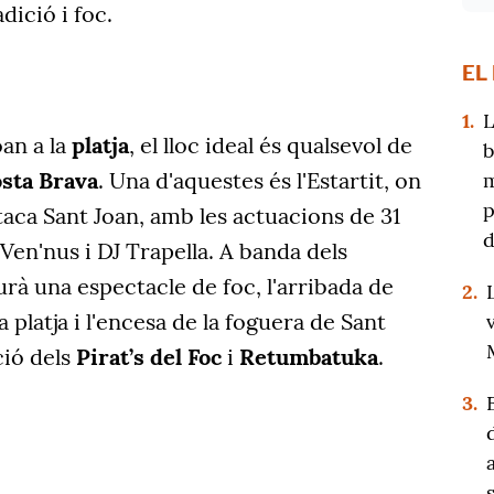
adició i foc.
EL
1.
L
oan a la
platja
, el lloc ideal és qualsevol de
b
sta Brava
. Una d'aquestes és l'Estartit, on
m
p
Ítaca Sant Joan, amb les actuacions de 31
d
Ven'nus i DJ Trapella. A banda dels
rà una espectacle de foc, l'arribada de
2.
a platja i l'encesa de la foguera de Sant
ció dels
Pirat’s del Foc
i
Retumbatuka
.
3.