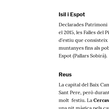
Isil i Espot
Declarades Patrimoni 
el 2015, les Falles del 
d'estiu que consisteix
muntanyes fins als pobl
Espot (Pallars Sobirà).
Reus
La capital del Baix Ca
Sant Pere, però durant 
molt festiu. La
Cercav
una nit màgica pels car