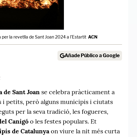
per la revetlla de Sant Joan 2024 a l'Estartit
ACN
Añade Público a Google
2
la de Sant Joan
se celebra pràcticament a
 i petits, però alguns municipis i ciutats
uts per la seva tradició, les fogueres,
del Canigó
o les festes populars. Et
ipis de Catalunya
on viure la nit més curta