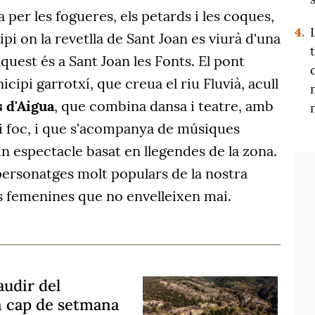
 per les fogueres, els petards i les coques,
4.
pi on la revetlla de Sant Joan es viurà d'una
uest és a Sant Joan les Fonts. El pont
ipi garrotxí, que creua el riu Fluvià, acull
 d'Aigua
, que combina dansa i teatre, amb
 i foc, i que s'acompanya de músiques
un espectacle basat en llegendes de la zona.
personatges molt populars de la nostra
s femenines que no envelleixen mai.
audir del
 cap de setmana