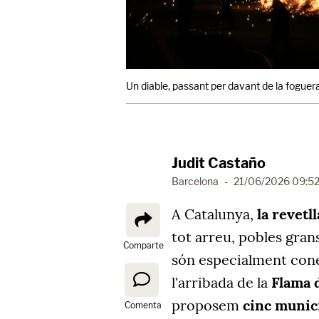
Un diable, passant per davant de la foguera 
Judit Castaño
Barcelona
-
21/06/2026 09:5
A Catalunya,
la revetl
tot arreu, pobles grans
Comparte
són especialment coneg
l'arribada de la
Flama 
proposem
cinc munic
Comenta