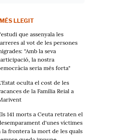
 MÉS LLEGIT
'estudi que assenyala les
arreres al vot de les persones
igrades: "Amb la seva
articipació, la nostra
emocràcia seria més forta"
L'Estat oculta el cost de les
vacances de la Família Reial a
Marivent
Els 141 morts a Ceuta retraten el
desemparament d'unes víctimes
a la frontera la mort de les quals
sempre queda impune