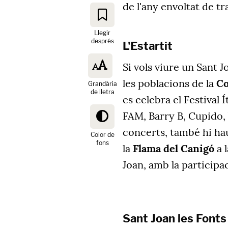
de l'any envoltat de tr
Llegir
després
L'Estartit
Si vols viure un Sant J
les poblacions de la
Co
Grandària
de lletra
es celebra el Festival 
FAM, Barry B, Cupido, 
concerts, també hi hau
Color de
fons
la
Flama del Canigó
a l
Joan, amb la participa
Sant Joan les Fonts