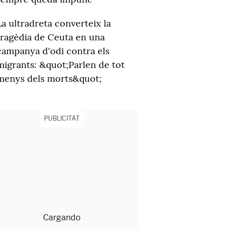
La ultradreta converteix la
tragèdia de Ceuta en una
campanya d'odi contra els
migrants: &quot;Parlen de tot
menys dels morts&quot;
PUBLICITAT