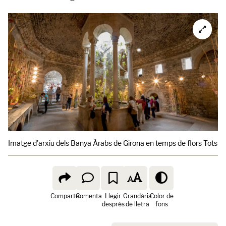
Imatge d'arxiu dels Banya Àrabs de Girona en temps de flors Tots el
Comparte
Comenta
Llegir
Grandària
Color de
després
de lletra
fons