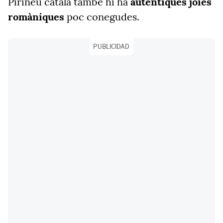
Pirineu català també hi ha
autèntiques joies
romàniques
poc conegudes.
PUBLICIDAD