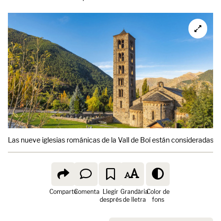
Las nueve iglesias románicas de la Vall de Boí están consideradas 
Comparte
Comenta
Llegir
Grandària
Color de
després
de lletra
fons