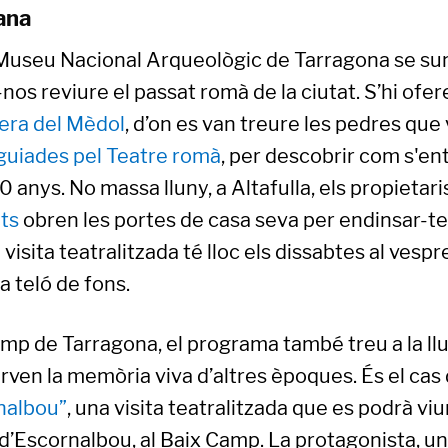
ana
l Museu Nacional Arqueològic de Tarragona se su
-nos reviure el passat romà de la ciutat. S’hi ofe
rera del Mèdol
, d’on es van treure les pedres que
 guiades pel Teatre romà
, per descobrir com s'en
 anys. No massa lluny, a Altafulla, els propietari
ts
obren les portes de casa seva per endinsar-te 
La visita teatralitzada té lloc els dissabtes al vesp
 teló de fons.
Camp de Tarragona, el programa també treu a la l
rven la memòria viva d’altres èpoques. És el cas
nalbou”
, una visita teatralitzada que es podrà viu
d’Escornalbou, al Baix Camp. La protagonista, un