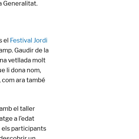
a Generalitat.
s el
Festival Jordi
Camp. Gaudir de la
na vetllada molt
ue li dona nom,
er, com ara també
amb el taller
atge a l’edat
a els participants
 descobrir un