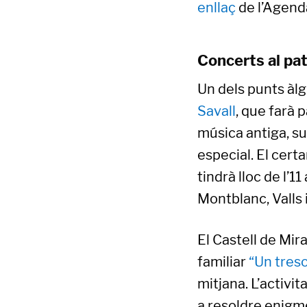
enllaç
de l’Agenda
Concerts al pa
Un dels punts àlgi
Savall
, que farà 
música antiga, su
especial. El cert
tindrà lloc de l’1
Montblanc, Valls 
El Castell de Mir
familiar
“Un treso
mitjana. L’activit
a resoldre enigme