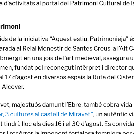
 d’activitats al portal del Patrimoni Cultural de l
trimoni
ds de la iniciativa “Aquest estiu, Patrimonieja” é
parada al Reial Monestir de Santes Creus, a l’Alt 
bmergit en una joia de l’art medieval, assegura u
amen, fundat pel reconegut intèrpret i director q
1 al 17 d’agost en diversos espais la Ruta del Cist
i Alcover.
avet, majestuós damunt l’Ebre, també cobra vida 
r, 3 cultures al castell de Miravet”
, un autèntic vi
at tindrà lloc els dies 16 i el 30 d’agost. Es convid
s i recórrer la imponent fortalesa templera per