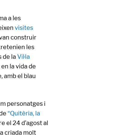
ma a les
reixen
visites
 van construir
tretenien les
s de la
Vil·la
en la vida de
re, amb el blau
lum personatges i
 de
“Quitèria, la
re el 24 d’agost al
a criada molt