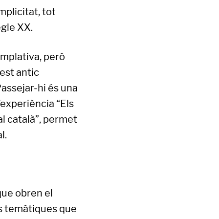
plicitat, tot
egle XX.
mplativa, però
est antic
Passejar-hi és una
l’experiència “Els
al català”, permet
al.
 que obren el
tes temàtiques que