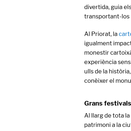
divertida, guia el
transportant-los 
Al Priorat, la
cart
igualment impacta
monestir cartoixà
experiència sensor
ulls de la històr
conèixer el monum
Grans festivals
Al llarg de tota l
patrimoni a la ci