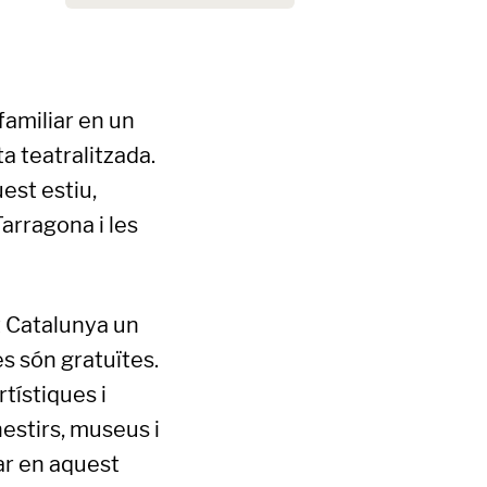
familiar en un
a teatralitzada.
est estiu,
arragona i les
t Catalunya un
es són gratuïtes.
tístiques i
estirs, museus i
ar en aquest