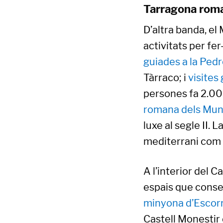
Tarragona rom
D’altra banda, e
activitats per fer
guiades a la Ped
Tàrraco; i
visites
persones fa 2.000
romana dels Mun
luxe al segle II. 
mediterrani com a
A l’interior del 
espais que conse
minyona d’Escor
Castell Monestir 