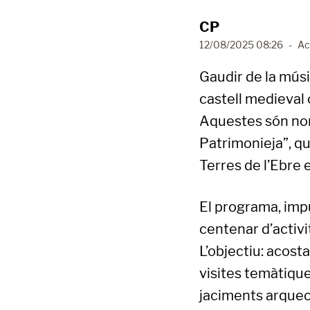
CP
12/08/2025 08:26
-
Ac
Gaudir de la músi
castell medieval 
Aquestes són nom
Patrimonieja”, qu
Terres de l’Ebre 
El programa, imp
centenar d’activit
L’objectiu: acost
visites temàtiqu
jaciments arqueo