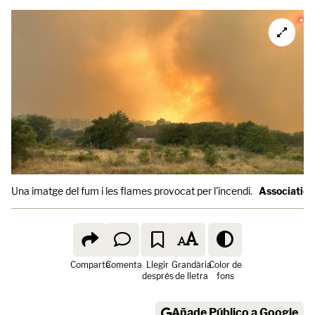
Una imatge del fum i les flames provocat per l'incendi.
Association
Comparte
Comenta
Llegir
Grandària
Color de
després
de lletra
fons
Añade Público a Google