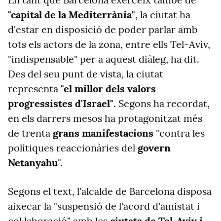
"capital de la Mediterrània"
, la ciutat ha
d'estar en disposició de poder parlar amb
tots els actors de la zona, entre ells Tel-Aviv,
"indispensable" per a aquest diàleg, ha dit.
Des del seu punt de vista, la ciutat
representa
"el millor dels valors
progressistes d'Israel"
. Segons ha recordat,
en els darrers mesos ha protagonitzat més
de trenta
grans manifestacions
"contra les
polítiques reaccionàries del
govern
Netanyahu
".
Segons el text, l'alcalde de Barcelona disposa
aixecar la "suspensió de l'acord d'amistat i
col·laboració" amb les
ciutats de Tel-Aviv i