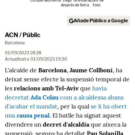
Comparte
Comenta
Llegir
Grandària
Color de
després
de lletra
fons
Añade Público a Google
ACN / Públic
Barcelona
01/09/2023 18:38
Actualitzat a
01/09/2023 19:30
L'alcalde de
Barcelona
,
Jaume Collboni
, ha
deixat sense efecte la suspensió temporal de
les
relacions amb Tel-Aviv
que
havia
decretat
Ada Colau
com a alcaldessa abans
d'acabar el mandat
, per la qual
se li ha obert
una
causa penal
. El batlle ha signat aquest
divendres un
decret d'alcaldia
que aixeca la
suspensió, segons ha detallat
Pau Solanilla
,