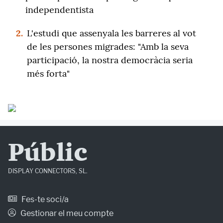
independentista
2.
L'estudi que assenyala les barreres al vot
de les persones migrades: "Amb la seva
participació, la nostra democràcia seria
més forta"
Públic
DISPLAY CONNECTORS, SL.
Fes-te soci/a
Gestionar el meu compte