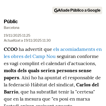
Añade Público a Google
Públic
Barcelona
19/11/2025 11:25
Actualitzat a
19/11/2025 11:30
CCOO
ha advertit que
els acomiadaments en
les obres del Camp Nou
seguiran conforme
es vagi complint el calendari d'actuacions,
molts dels quals serien persones sense
papers
. Així ho ha apuntat el responsable de
la federació Hàbitat del sindicat,
Carlos del
Barrio
, que ha subratllat tenir la "certesa"
que en la mesura que "es posi en marxa
l'estadi aniran creixent aquests