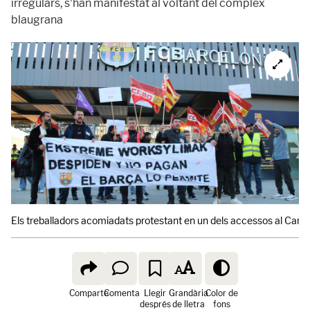
irregulars, s'han manifestat al voltant del complex
blaugrana
Els treballadors acomiadats protestant en un dels accessos al Cam
Comparte
Comenta
Llegir
Grandària
Color de
després
de lletra
fons