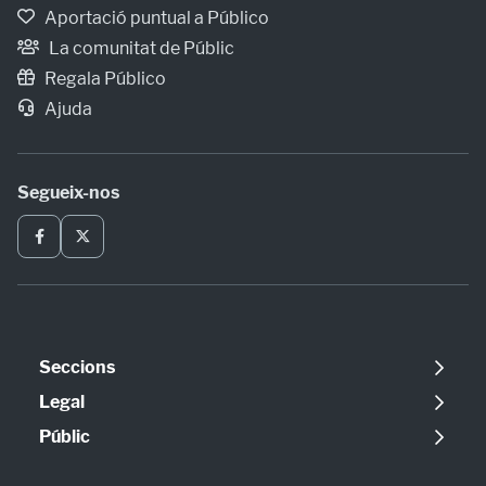
Aportació puntual a Público
La comunitat de Públic
Regala Público
Ajuda
Segueix-nos
Seccions
Política
Legal
Opinió
Avís legal
Públic
Internacional
Política de cookies
Qui som
Societat