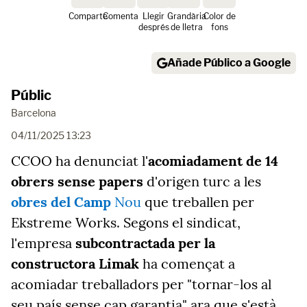
Comparte
Comenta
Llegir
Grandària
Color de
després
de lletra
fons
Añade Público a Google
Públic
Barcelona
04/11/2025 13:23
CCOO ha denunciat l'
acomiadament de 14
obrers sense papers
d'origen turc a les
obres del Camp
Nou
que treballen per
Ekstreme Works. Segons el sindicat,
l'empresa
subcontractada per la
constructora Limak
ha començat a
acomiadar treballadors per "tornar-los al
seu país sense cap garantia" ara que s'està