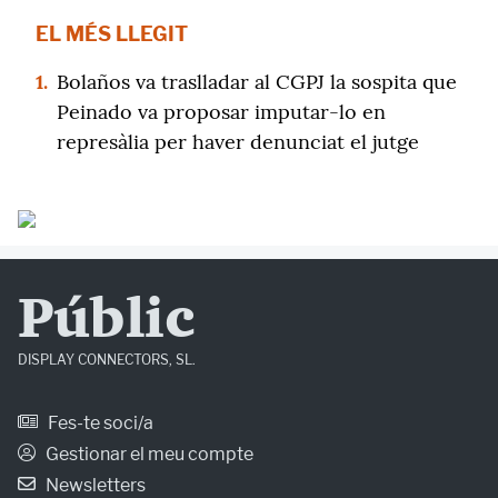
EL MÉS LLEGIT
1.
Bolaños va traslladar al CGPJ la sospita que
Peinado va proposar imputar-lo en
represàlia per haver denunciat el jutge
Públic
DISPLAY CONNECTORS, SL.
Fes-te soci/a
Gestionar el meu compte
Newsletters