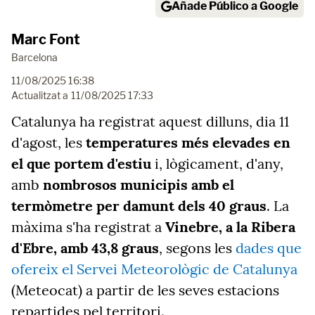
Añade Público a Google
Marc Font
Barcelona
11/08/2025 16:38
Actualitzat a
11/08/2025 17:33
Catalunya ha registrat aquest dilluns, dia 11
d'agost, les
temperatures més elevades en
el que portem d'estiu
i, lògicament, d'any,
amb
nombrosos municipis amb el
termòmetre per damunt dels 40 graus
. La
màxima s'ha registrat a
Vinebre, a la Ribera
d'Ebre, amb 43,8 graus
, segons les
dades que
ofereix el Servei Meteorològic de Catalunya
(Meteocat) a partir de les seves estacions
repartides pel territori.