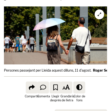
Persones passejant per Lleida aquest dilluns, 11 d'agost.
Roger Seg
Comparte
Comenta
Llegir
Grandària
Color de
després
de lletra
fons