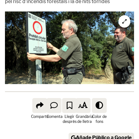
pel risc d'incendis forestals i la de nits tòrrides
Comparte
Comenta
Llegir
Grandària
Color de
després
de lletra
fons
Añade Público a Google