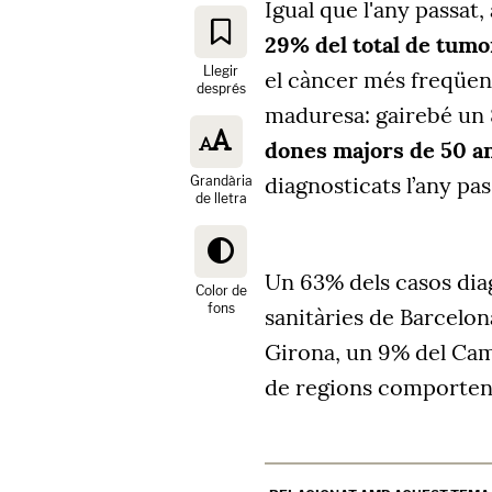
Igual que l'any passat
29% del total de tumo
Llegir
el càncer més freqüent
després
maduresa: gairebé un 
dones majors de 50 a
diagnosticats l’any pas
Grandària
de lletra
Un 63% dels casos diag
Color de
fons
sanitàries de Barcelona
Girona, un 9% del Camp
de regions comporten