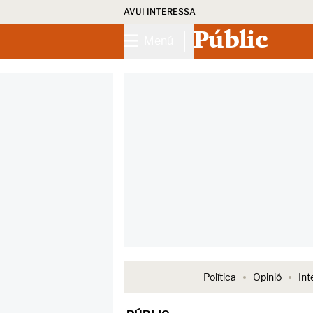
AVUI INTERESSA
Públic
Menú
Política
Opinió
Int