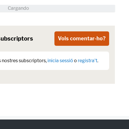
subscriptors
Vols comentar-ho?
s nostres subscriptors,
inicia sessió
o
registra't
.