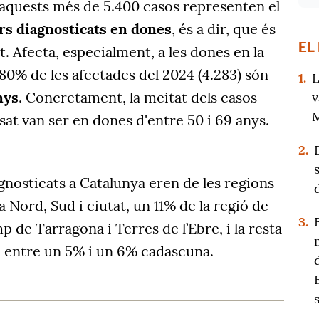
, aquests més de 5.400 casos representen el
rs diagnosticats en dones
, és a dir, que és
EL
. Afecta, especialment, a les dones en la
80% de les afectades del 2024 (4.283) són
1.
L
nys
. Concretament, la meitat dels casos
v
M
sat van ser en dones d'entre 50 i 69 anys.
2.
nosticats a Catalunya eren de les regions
 Nord, Sud i ciutat, un 11% de la regió de
3.
 de Tarragona i Terres de l’Ebre, i la resta
 entre un 5% i un 6% cadascuna.