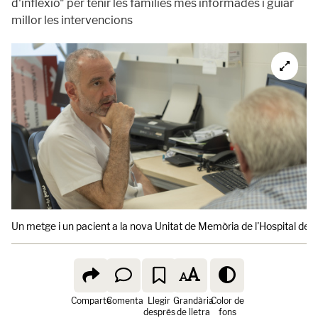
d'inflexió" per tenir les famílies més informades i guiar
millor les intervencions
Un metge i un pacient a la nova Unitat de Memòria de l'Hospital de Be
Comparte
Comenta
Llegir
Grandària
Color de
després
de lletra
fons