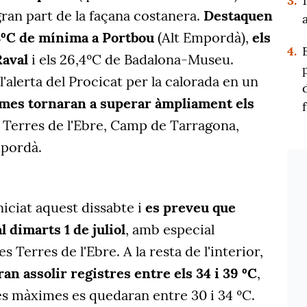
3.
gran part de la façana costanera.
Destaquen
8ºC de mínima a Portbou
(Alt Empordà),
els
4.
Raval
i els 26,4ºC de Badalona-Museu.
'alerta del Procicat per la calorada en un
mes tornaran a superar àmpliament els
es Terres de l'Ebre, Camp de Tarragona,
mpordà.
niciat aquest dissabte i
es preveu que
l dimarts 1 de juliol
, amb especial
s Terres de l'Ebre. A la resta de l'interior,
n assolir registres entre els 34 i 39 ºC
,
les màximes es quedaran entre 30 i 34 ºC.