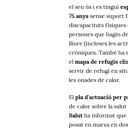
el seu ús i es tingui
es
75 anys
sense suport f
discapacitats físiques 
persones que hagin de r
lliure (incloses les ac
cròniques. També ha re
el
mapa de refugis cli
servir de refugi en s
les onades de calor.
El
pla d'actuació per p
de calor sobre la salut
Salut
ha informat que d
posat en marxa en dos 