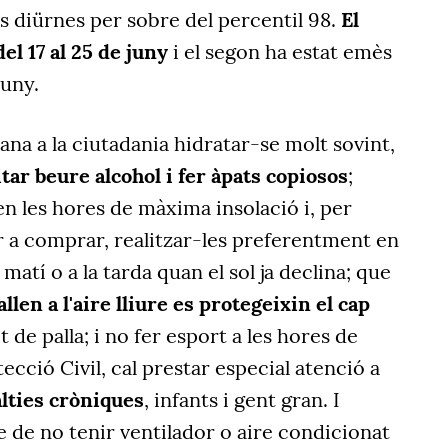
diürnes per sobre del percentil 98.
El
el 17 al 25 de juny
i el segon ha estat emès
 juny.
a a la ciutadania hidratar-se molt sovint,
itar beure alcohol i fer àpats copiosos
;
 en les hores de màxima insolació i, per
r a comprar, realitzar-les preferentment en
matí o a la tarda quan el sol ja declina; que
llen a l'aire lliure es protegeixin el cap
de palla; i no fer esport a les hores de
ecció Civil, cal prestar especial atenció a
lties cròniques
, infants i gent gran. I
 de no tenir ventilador o aire condicionat