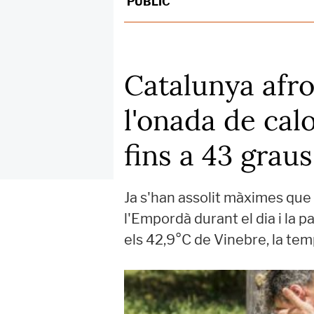
PÚBLIC
Catalunya afr
l'onada de cal
fins a 43 graus
Ja s'han assolit màximes que 
l'Empordà durant el dia i la 
els 42,9°C de Vinebre, la te