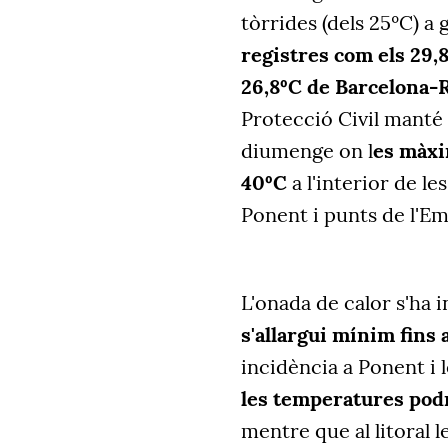
tòrrides (dels 25ºC) a 
registres com els 29,
26,8ºC de Barcelona-
Protecció Civil manté l
diumenge on l
es màxi
40ºC
a l'interior de l
Ponent i punts de l'E
L'onada de calor s'ha i
s'allargui mínim fins a
incidència a Ponent i le
les temperatures podra
mentre que al litoral 