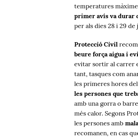
temperatures màximes 
primer avís va durar d
per als dies 28 i 29 de
Protecció Civil
recoman
beure força aigua i ev
evitar sortir al carrer
tant, tasques com ana
les primeres hores del 
les persones que treba
amb una gorra o barret 
més calor. Segons Prot
les persones amb
mala
recomanen, en cas que