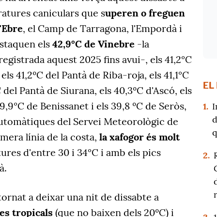
atures caniculars que s
uperen o freguen
'Ebre
, el Camp de Tarragona, l'Empordà i
staquen els
42,9°C de Vinebre
-la
egistrada aquest 2025 fins avui-, els 41,2°C
 els 41,2ºC del Pantà de Riba-roja, els 41,1°C
EL
 del Pantà de Siurana, els 40,3ºC d'Ascó, els
9,9°C de Benissanet i els 39,8 ºC de Seròs,
1.
I
d
automàtiques del Servei Meteorològic de
q
mera línia de la costa,
la xafogor és molt
es d'entre 30 i 34°C i amb els pics
2.
à.
ornat a deixar una nit de dissabte a
s tropicals
(que no baixen dels 20ºC) i