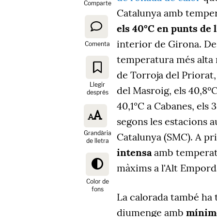
Comparte
Catalunya amb temper
els 40°C en punts de l
interior de Girona. De
Comenta
temperatura més alta r
de Torroja del Priorat,
Llegir
del Masroig, els 40,8ºC
després
40,1°C a Cabanes, els 3
segons les estacions 
Grandària
Catalunya (SMC). A pri
de lletra
intensa
amb temperatur
màxims a l'Alt Empord
Color de
fons
La calorada també ha t
diumenge amb
mínime