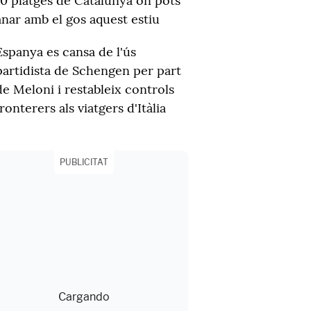
10 platges de Catalunya on pots
anar amb el gos aquest estiu
Espanya es cansa de l'ús
partidista de Schengen per part
de Meloni i restableix controls
fronterers als viatgers d'Itàlia
PUBLICITAT