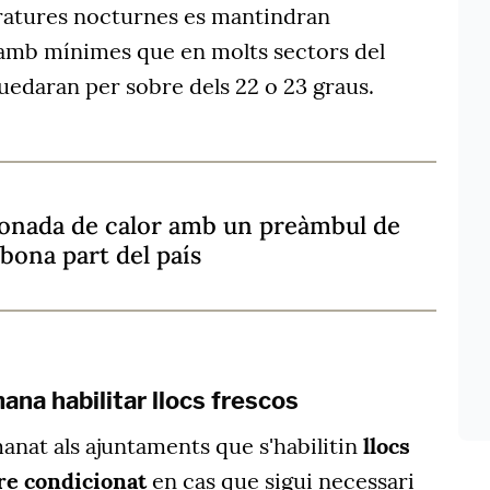
peratures nocturnes es mantindran
 amb mínimes que en molts sectors del
quedaran per sobre dels 22 o 23 graus.
l'onada de calor amb un preàmbul de
bona part del país
ana habilitar llocs frescos
anat als ajuntaments que s'habilitin
llocs
ire condicionat
en cas que sigui necessari