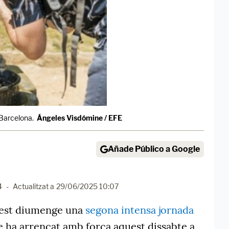
Barcelona.
Ángeles Visdómine / EFE
Añade Público a Google
4
-
Actualitzat a
29/06/2025 10:07
uest diumenge una
segona intensa jornada
 ha arrencat amb força aquest dissabte a