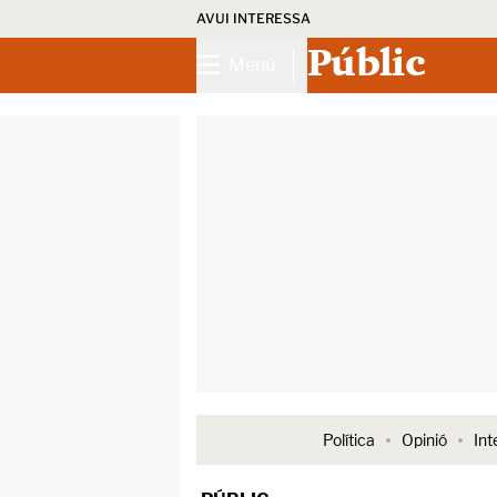
AVUI INTERESSA
Públic
Menú
Política
Opinió
Int