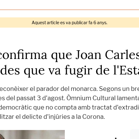
Aquest article es va publicar fa 6 anys.
confirma que Joan Carles 
des que va fugir de l'Est
econèixer el parador del monarca. Segons un breu
es del passat 3 d'agost. Òmnium Cultural lamenta
ntidemocràtic que no compta amb tractat d'extradi
tzar el delicte d'injúries a la Corona.