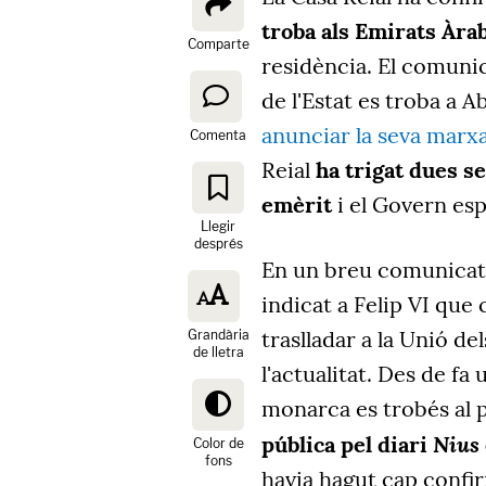
troba als Emirats Àra
Comparte
residència. El comunic
de l'Estat es troba a 
anunciar la seva marxa
Comenta
Reial
ha trigat dues s
emèrit
i el Govern es
Llegir
després
En un breu comunicat, 
indicat a Felip VI que
traslladar a la Unió d
Grandària
de lletra
l'actualitat. Des de fa
monarca es trobés al p
Nius
pública pel diari
Color de
fons
havia hagut cap confir