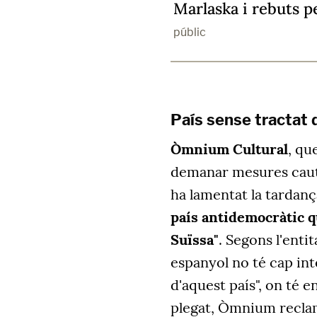
Marlaska i rebuts p
públic
País sense tractat 
Òmnium Cultural
, qu
demanar mesures caut
ha lamentat la tardança
país antidemocràtic q
Suïssa"
. Segons l'enti
espanyol no té cap int
d'aquest país", on té 
plegat, Òmnium reclama