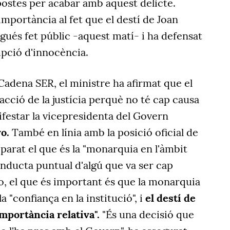
postes per acabar amb aquest delicte.
portància al fet que el destí de Joan
agués fet públic -aquest matí- i ha defensat
mpció d'innocència.
 Cadena SER, el ministre ha afirmat que el
'acció de la justícia perquè no té cap causa
ifestar la vicepresidenta del Govern
o.
També en línia amb la posició oficial de
arat el que és la "monarquia en l'àmbit
conducta puntual d'algú que va ser cap
o, el que és important és que la monarquia
a "confiança en la institució", i
el destí de
importància relativa".
"És una decisió que