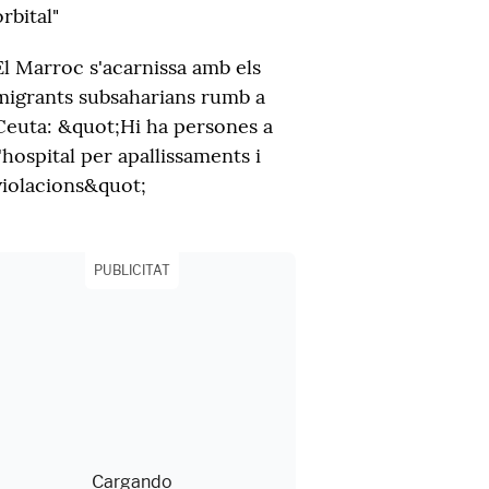
orbital"
El Marroc s'acarnissa amb els
migrants subsaharians rumb a
Ceuta: &quot;Hi ha persones a
l'hospital per apallissaments i
violacions&quot;
PUBLICITAT