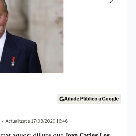
Añade Público a Google
-
Actualitzat a
17/08/2020 16:46
rmat aquest dilluns que
Joan Carles I es