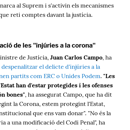
narca al Suprem i s'activin els mecanismes
que reti comptes davant la justícia.
ió de les "injúries a la corona"
inistre de Justícia,
Juan Carlos Campo
, ha
s
despenalitzar el delicte d'injúries a la
nen partits com ERC o Unides Podem
.
"Les
l'Estat han d'estar protegides i les ofenses
són bones"
, ha assegurat Campo, que ha dit
int la Corona, estem protegint l'Estat,
stitucional que ens vam donar". "No és la
aria a una modificació del Codi Penal", ha