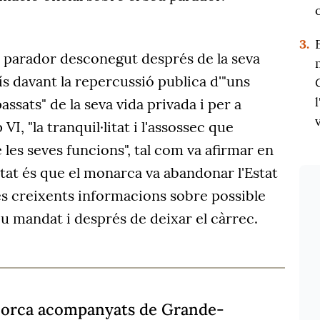
3.
n parador desconegut després de la seva
ís davant la repercussió publica d'"uns
ssats" de la seva vida privada i per a
ip VI, "la tranquil·litat i l'assossec que
 les seves funcions", tal com va afirmar en
tat és que el monarca va abandonar l'Estat
es creixents informacions sobre possible
u mandat i després de deixar el càrrec.
enorca acompanyats de Grande-