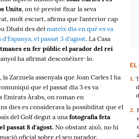
bs Units
, on té previst fixar la seva
at, molt escuet, afirma que l'anterior cap
Abu Dhabi des del
mateix dia en què es va
 d'Espanya, el passat 3 d'agost
. La Casa
etmanes en fer públic el parador del rei
panyol ha afirmat desconèixer-lo.
EL
la Zarzuela assenyala que Joan Carles I ha
1.
T
 comuniqui que el passat dia 3 es va
d
d
els Emirats Àrabs, on roman en
 uns dies es considerava la possibilitat que el
2.
aís del Golf degut a una
fotografia feta
el passat 8 d'agost
. No obstant això, no hi
mació oficial sobre el seu parador.