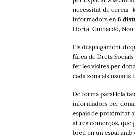
necessitat de cercar-
informadors en
6 dist
Horta-Guinardó, Nou B
Els desplegament d’eq
l’àrea de Drets Socials
fer les visites per don
cada zona als usuaris i
De forma paral·lela t
informadors per donar 
espais de proximitat al
altres comerços, que 
breu en un espai amb