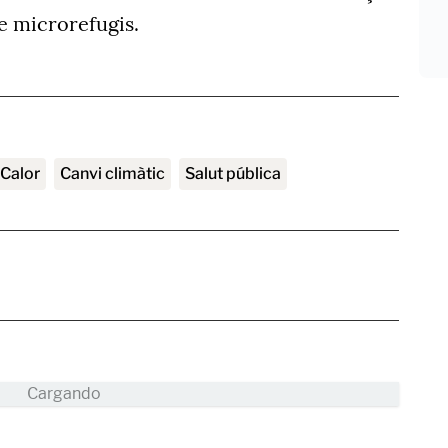
de microrefugis.
calor
canvi climàtic
salut pública