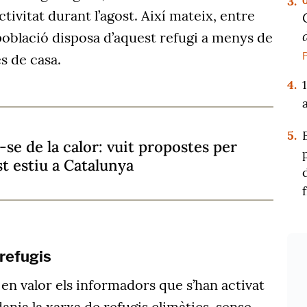
3.
tivitat durant l’agost. Així mateix, entre
població disposa d’aquest refugi a menys de
s de casa.
4.
5.
-se de la calor: vuit propostes per
t estiu a Catalunya
refugis
en valor els informadors que s’han activat
dania la xarxa de refugis climàtics, sense