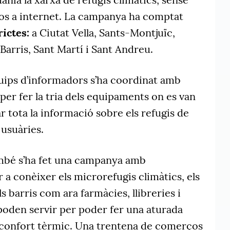
los a internet. La campanya ha comptat
rictes:
a Ciutat Vella, Sants-Montjuïc,
arris, Sant Martí i Sant Andreu.
uips d’informadors s’ha coordinat amb
 per fer la tria dels equipaments on es van
ar tota la informació sobre els refugis de
 usuàries.
ambé s’ha fet una campanya amb
a conèixer els microrefugis climàtics, els
s barris com ara farmàcies, llibreries i
poden servir per poder fer una aturada
 confort tèrmic. Una trentena de comerços