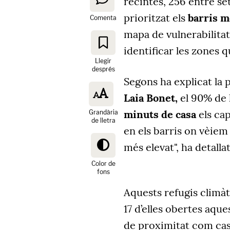
recintes, 256 entre se
prioritzat els
barris m
Comenta
mapa de vulnerabilita
identificar les zones
Llegir
després
Segons ha explicat la 
Laia Bonet,
el 90% de 
minuts de casa
els ca
Grandària
de lletra
en els barris on vèiem 
més elevat", ha detalla
Color de
fons
Aquests refugis climà
17 d’elles obertes aq
de proximitat com casa