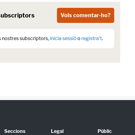
subscriptors
Vols comentar-ho?
s nostres subscriptors,
inicia sessió
o
registra't
.
Seccions
Legal
Públic