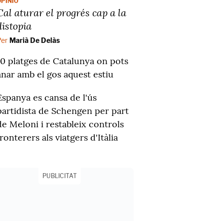
OPINIÓ
Cal aturar el progrés cap a la
distopia
Per
Marià De Delàs
10 platges de Catalunya on pots
anar amb el gos aquest estiu
Espanya es cansa de l'ús
partidista de Schengen per part
de Meloni i restableix controls
fronterers als viatgers d'Itàlia
PUBLICITAT