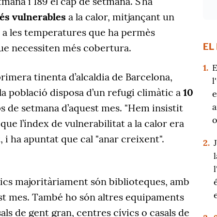
tmana i 189 el cap de setmana. S’ha
és vulnerables
a la calor, mitjançant un
t a les temperatures que ha permès
EL
 que necessiten més cobertura.
1.
E
primera tinenta d’alcaldia de Barcelona,
l
la població disposa d’un refugi climàtic a
10
e
a
ps de setmana d’aquest mes. "Hem insistit
o
que l’índex de vulnerabilitat a la calor era
t, i ha apuntat que cal "anar creixent".
2.
tics majoritàriament són biblioteques, amb
uest mes. També ho són altres equipaments
ls de gent gran, centres cívics o casals de