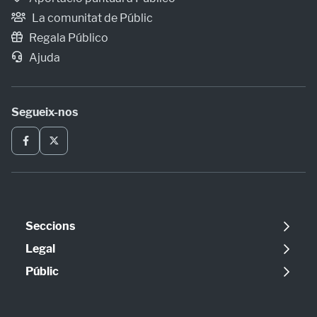
La comunitat de Públic
Regala Público
Ajuda
Segueix-nos
Seccions
Política
Legal
Opinió
Avís legal
Públic
Internacional
Política de cookies
Qui som
Societat
Política de privadesa
Contacte