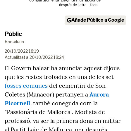
Comparte
Comenta
Llegir
Grandària
Color de
després
de lletra
fons
Añade Público a Google
Públic
Barcelona
20/10/2022 18:19
Actualitzat a
20/10/2022 18:24
El Govern balear ha anunciat aquest dijous
que les restes trobades en una de les set
fosses comunes
del cementiri de Son
Coletes (Manacor) pertanyen a
Aurora
Picornell
, també coneguda com la
"Passionària de Mallorca". Modista de
professió, va ser la primera dona en militar
al Partit Laic de Mallorca, per després