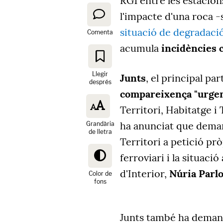
RG1 entre les estacio
l'impacte d'una roca -
situació de degradació
Comenta
acumula
incidències 
Llegir
Junts
, el principal pa
després
compareixença "urge
Territori, Habitatge i
ha anunciat que deman
Grandària
de lletra
Territori a petició prò
ferroviari i la situaci
d'Interior,
Núria Parl
Color de
fons
Junts també ha deman