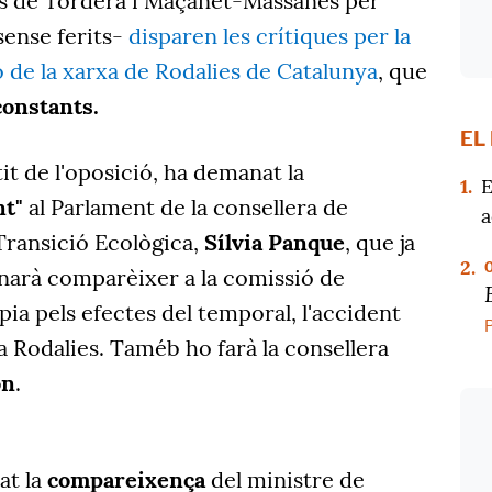
ns de Tordera i Maçanet-Massanes per
sense ferits-
disparen les crítiques per la
 de la xarxa de Rodalies de Catalunya
, que
constants.
EL
rtit de l'oposició, ha demanat la
1.
E
nt"
al Parlament de la consellera de
a
 Transició Ecològica,
Sílvia Panque
, que ja
2.
arà comparèixer a la comissió de
pia pels efectes del temporal, l'accident
ó a Rodalies. Taméb ho farà la consellera
on
.
at la
compareixença
del ministre de