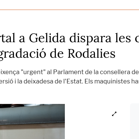
al a Gelida dispara les c
gradació de Rodalies
ença "urgent" al Parlament de la consellera de T
sió i la deixadesa de l'Estat. Els maquinistes h