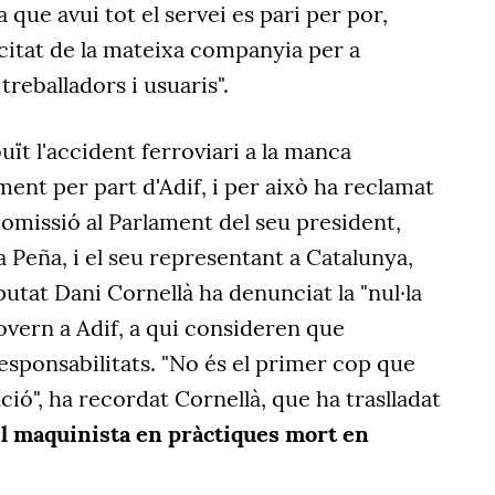
a que avui tot el servei es pari per por,
citat de la mateixa companyia per a
 treballadors i usuaris".
ït l'accident ferroviari a la manca
ent per part d'Adif, i per això ha reclamat
omissió al Parlament del seu president,
 Peña, i el seu representant a Catalunya,
putat Dani Cornellà ha denunciat la "nul·la
Govern a Adif, a qui consideren que
responsabilitats. "No és el primer cop que
ó", ha recordat Cornellà, que ha traslladat
el maquinista en pràctiques mort en