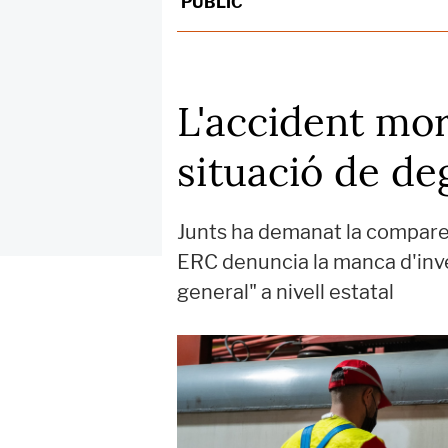
PÚBLIC
L'accident mort
situació de de
Junts ha demanat la compareix
ERC denuncia la manca d'inver
general" a nivell estatal