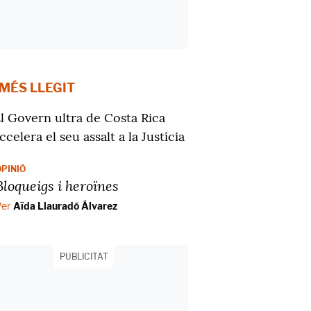
 MÉS LLEGIT
l Govern ultra de Costa Rica
ccelera el seu assalt a la Justícia
OPINIÓ
Bloqueigs i heroïnes
Per
Aïda Llauradó Álvarez
PUBLICITAT