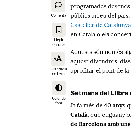
programades desenes d'a
públics arreu del país
Comenta
Casteller de Catalunya
en Català o els concert
Llegir
després
Aquests són només alg
aquest divendres, dis
aprofitar el pont de la
Grandària
de lletra
Setmana del Llibre
Color de
fons
Ja fa més de
40 anys
q
Català
, que enguany om
de Barcelona amb uns