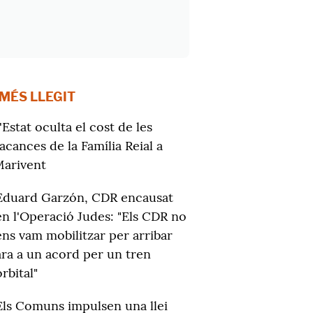
 MÉS LLEGIT
'Estat oculta el cost de les
acances de la Família Reial a
arivent
Eduard Garzón, CDR encausat
en l'Operació Judes: "Els CDR no
ens vam mobilitzar per arribar
ara a un acord per un tren
orbital"
Els Comuns impulsen una llei