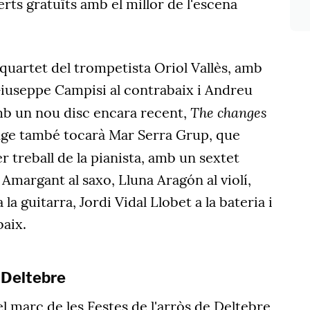
ts gratuïts amb el millor de l'escena
 quartet del trompetista Oriol Vallès, amb
Giuseppe Campisi al contrabaix i Andreu
The changes
amb un nou disc encara recent,
nge també tocarà Mar Serra Grup, que
cer treball de la pianista, amb un sextet
Amargant al saxo, Lluna Aragón al violí,
a guitarra, Jordi Vidal Llobet a la bateria i
baix.
 Deltebre
 marc de les Festes de l'arròs de Deltebre,