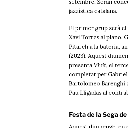
setembre. Seran concer
jazzística catalana.
El primer grup serà el
Xavi Torres al piano, 
Pitarch a la bateria, 
(2023). Aquest diume
Vivit
presenta
, el ter
completat per Gabriel 
Bartolomeo Barenghi a l
Pau Lligadas al contra
Festa de la Sega de
Aquest diumenge, en el