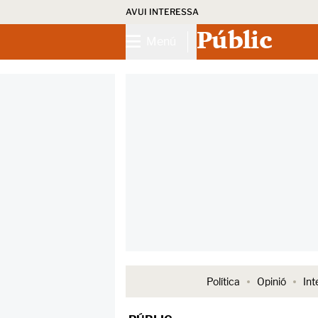
AVUI INTERESSA
Públic
Menú
Política
Opinió
Int