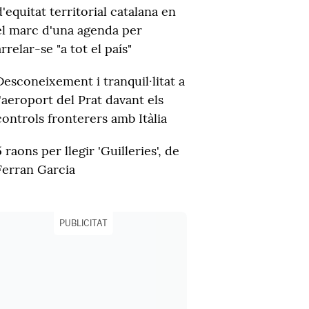
d'equitat territorial catalana en
el marc d'una agenda per
arrelar-se "a tot el país"
Desconeixement i tranquil·litat a
l'aeroport del Prat davant els
controls fronterers amb Itàlia
5 raons per llegir 'Guilleries', de
Ferran Garcia
PUBLICITAT