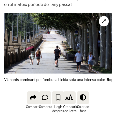
en el mateix període de l'any passat
Vianants caminant per l'ombra a Lleida sota una intensa calor
Roge
Comparte
Comenta
Llegir
Grandària
Color de
després
de lletra
fons