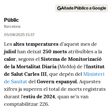
Añade Público a Google
Públic
Barcelona
05/08/2025 15:37
Les
altes temperatures
d'aquest mes de
juliol
han deixat
250 morts
atribuïbles a la
calor
, segons el
Sistema de Monitorizació
de la Mortalitat Diaria
(MoMo) de l'
Institut
de Salut Carles III
, que depèn del
Ministeri
de Sanitat
del
Govern espanyol
. Aquestes
xifres ja superen el total de morts registrats
durant l'
estiu de 2024
, quan se'n van
comptabilitzar 226.