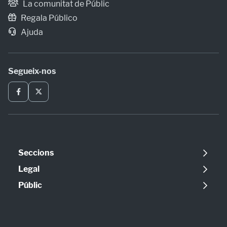
La comunitat de Públic
Regala Público
Ajuda
Segueix-nos
Seccions
Política
Legal
Opinió
Avís legal
Públic
Internacional
Política de cookies
Qui som
Societat
Política de privadesa
Contacte
Economia
Configuració de cookies