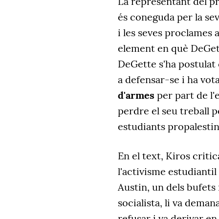
La representant del p
és coneguda per la se
i les seves proclames a 
element en què DeGette
DeGette s'ha postulat 
a defensar-se i ha vot
d'armes
per part de l'e
perdre el seu treball p
estudiants propalestin
En el text, Kiros criti
l'activisme estudiantil
Austin, un dels bufets 
socialista, li va deman
refusar i va derivar e