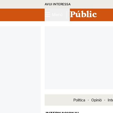
AVUI INTERESSA
Públic
Menú
Política
Opinió
Int