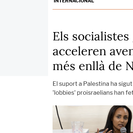
INTERNACIONAL
Els socialiste
acceleren aven
més enllà de 
El suport a Palestina ha sigut
'lobbies' proisraelians han fe