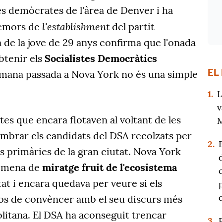
es demòcrates de l'àrea de Denver i ha
l'establishment
 temors de
del partit
 de la jove de 29 anys confirma que l'onada
btenir els
Socialistes Democràtics
EL
tmana passada a Nova York no és una simple
1.
L
v
tes que encara flotaven al voltant de les
M
ombrar els candidats del DSA recolzats per
2.
s primàries de la gran ciutat. Nova York
a mena de
miratge fruit de l'ecosistema
tat i encara quedava per veure si els
ços de convèncer amb el seu discurs més
olitana. El DSA ha aconseguit trencar
3.