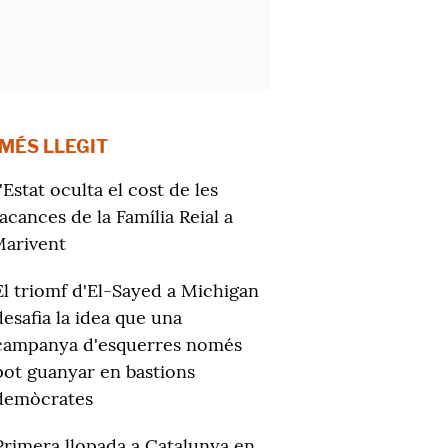
 MÉS LLEGIT
'Estat oculta el cost de les
acances de la Família Reial a
arivent
El triomf d'El-Sayed a Michigan
desafia la idea que una
campanya d'esquerres només
pot guanyar en bastions
demòcrates
Primera llopada a Catalunya en