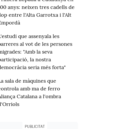
100 anys: neixen tres cadells de
llop entre l'Alta Garrotxa i l'Alt
Empordà
L'estudi que assenyala les
barreres al vot de les persones
migrades: "Amb la seva
participació, la nostra
democràcia seria més forta"
La sala de màquines que
controla amb ma de ferro
Aliança Catalana a l'ombra
d'Orriols
PUBLICITAT