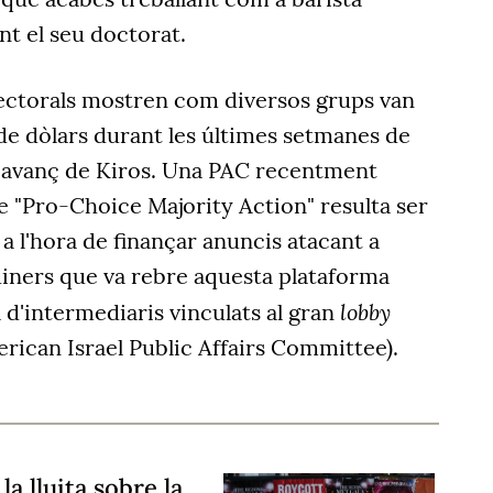
t el seu doctorat.
electorals mostren com diversos grups van
de dòlars durant les últimes setmanes de
'avanç de Kiros. Una PAC recentment
e "Pro-Choice Majority Action" resulta ser
 a l'hora de finançar anuncis atacant a
diners que va rebre aquesta plataforma
lobby
d'intermediaris vinculats al gran
rican Israel Public Affairs Committee).
a lluita sobre la