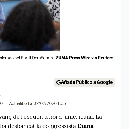
Colorado pel Partit Demòcrata.
ZUMA Press Wire via Reuters
Añade Público a Google
r
20
-
Actualitzat a
02/07/2026 10:51
avanç de l'esquerra nord-americana. La
ha desbancat la congressista
Diana