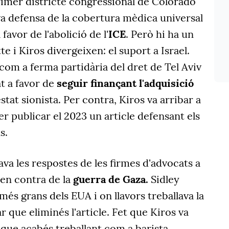
rimer districte congressional de Colorado
va defensa de la cobertura mèdica universal
favor de l'abolició de l'
ICE
. Però hi ha un
 i Kiros divergeixen: el suport a Israel.
com a ferma partidària del dret de Tel Aviv
at a favor de
seguir finançant l'adquisició
stat sionista. Per contra, Kiros va arribar a
er publicar el 2023 un article defensant els
s.
cava les respostes de les firmes d'advocats a
 en contra de la
guerra de Gaza.
Sidley
més grans dels EUA i on llavors treballava la
ar que eliminés l'article. Fet que Kiros va
n que acabés treballant com a barista