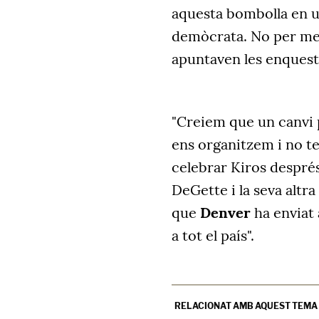
aquesta bombolla en un
demòcrata. No per men
apuntaven les enquest
"Creiem que un canvi pr
ens organitzem i no te
celebrar Kiros després
DeGette i la seva altra
que
Denver
ha enviat 
a tot el país".
RELACIONAT AMB AQUEST TEMA