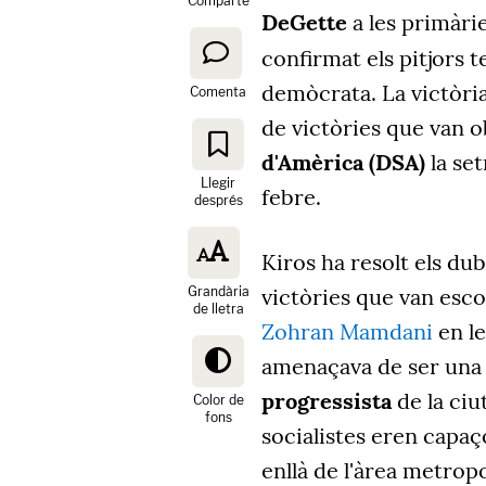
Comparte
DeGette
a les primàri
confirmat els pitjors
demòcrata. La victòria
Comenta
de victòries que van o
d'Amèrica (DSA)
la se
Llegir
febre.
després
Kiros ha resolt els dub
Grandària
victòries que van esc
de lletra
Zohran Mamdani
en le
amenaçava de ser un
progressista
de la ciu
Color de
fons
socialistes eren capa
enllà de l'àrea metrop